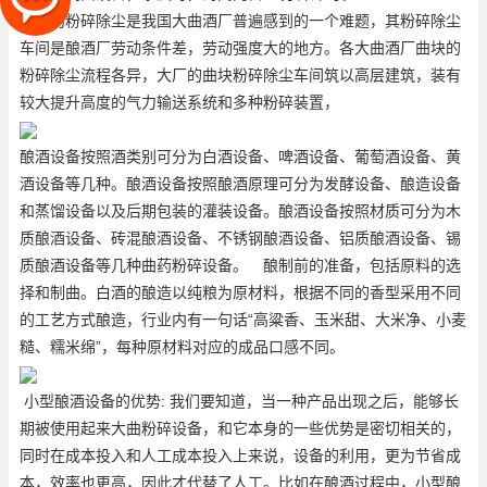
曲块的粉碎除尘是我国大曲酒厂普遍感到的一个难题，其粉碎除尘
车间是酿酒厂劳动条件差，劳动强度大的地方。各大曲酒厂曲块的
粉碎除尘流程各异，大厂的曲块粉碎除尘车间筑以高层建筑，装有
较大提升高度的气力输送系统和多种粉碎装置，
酿酒设备按照酒类别可分为白酒设备、啤酒设备、葡萄酒设备、黄
酒设备等几种。酿酒设备按照酿酒原理可分为发酵设备、酿造设备
和蒸馏设备以及后期包装的灌装设备。酿酒设备按照材质可分为木
质酿酒设备、砖混酿酒设备、不锈钢酿酒设备、铝质酿酒设备、锡
质酿酒设备等几种
曲药粉碎设备
。 酿制前的准备，包括原料的选
择和制曲。白酒的酿造以纯粮为原材料，根据不同的香型采用不同
的工艺方式酿造，行业内有一句话“高粱香、玉米甜、大米净、小麦
糙、糯米绵”，每种原材料对应的成品口感不同。
小型酿酒设备的优势: 我们要知道，当一种产品出现之后，能够长
期被使用起来
大曲粉碎设备
，和它本身的一些优势是密切相关的，
同时在成本投入和人工成本投入上来说，设备的利用，更为节省成
本，效率也更高，因此才代替了人工。比如在酿酒过程中，小型酿