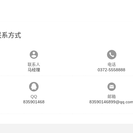
联系方式
联系人
电话
马经理
0372-5558888
QQ
邮箱
835901468
83590146899@qq.co