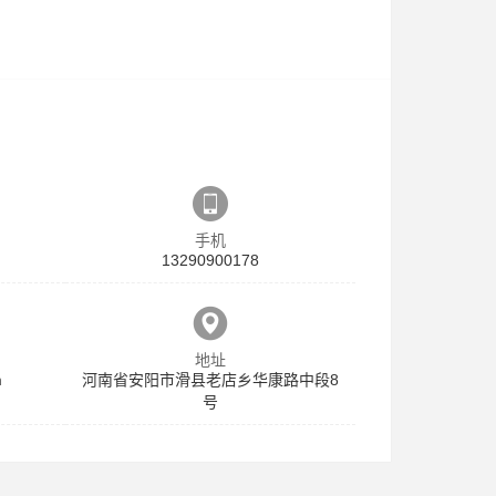
手机
13290900178
地址
m
河南省安阳市滑县老店乡华康路中段8
号