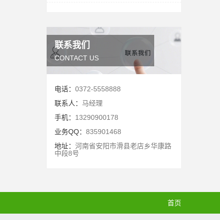
联系我们
CONTACT US
电话：
0372-5558888
联系人：
马经理
手机：
13290900178
业务QQ：
835901468
地址：
河南省安阳市滑县老店乡华康路
中段8号
首页