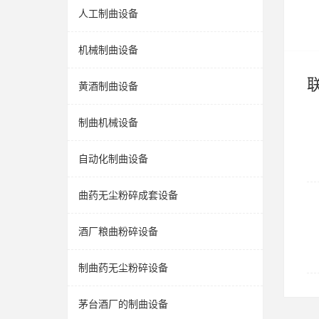
人工制曲设备
机械制曲设备
黄酒制曲设备
制曲机械设备
自动化制曲设备
曲药无尘粉碎成套设备
酒厂粮曲粉碎设备
制曲药无尘粉碎设备
茅台酒厂的制曲设备