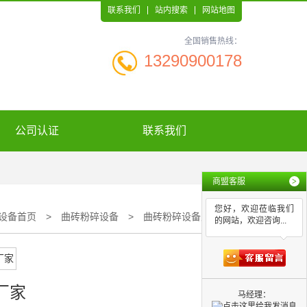
联系我们
站内搜索
网站地图
全国销售热线：
13290900178
公司认证
联系我们
商盟客服
>
您好，欢迎莅临我们
设备首页
>
曲砖粉碎设备
>
曲砖粉碎设备厂家
的网站，欢迎咨询...
厂家
马经理：